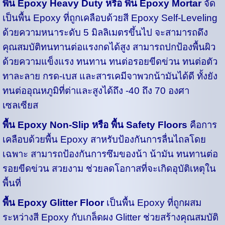
พื้น Epoxy Heavy Duty หรือ พื้น Epoxy Mortar
จัด
เป็นพื้น Epoxy ที่ถูกเคลือบด้วยสี Epoxy Self-Leveling
ด้วยความหนาระดับ 5 มิลลิเมตรขึ้นไป จะสามารถดึง
คุณสมบัติทนทานต่อแรงกดได้สูง สามารถปกป้องพื้นผิว
ด้วยความแข็งแรง ทนทาน ทนต่อรอยขีดข่วน ทนต่อตัว
ทาละลาย กรด-เบส และสารเคมีจาพวกน้ามันได้ดี ทั้งยัง
ทนต่ออุณหภูมิที่ต่าและสูงได้ถึง -40 ถึง 70 องศา
เซลเซียส
พื้น Epoxy Non-Slip หรือ พื้น Safety Floors
คือการ
เคลือบด้วยพื้น Epoxy สาหรับป้องกันการลื่นไถลโดย
เฉพาะ สามารถป้องกันการซึมของน้า น้ามัน ทนทานต่อ
รอยขีดข่วน สวยงาม ช่วยลดโอกาสที่จะเกิดอุบัติเหตุใน
พื้นที่
พื้น Epoxy Glitter Floor
เป็นพื้น Epoxy ที่ถูกผสม
ระหว่างสี Epoxy กับเกล็ดผง Glitter ช่วยสร้างคุณสมบัติ