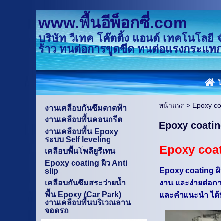
www.พื้นอีพ็อกซี่.com
บริษัท วีเทค โค๊ตติ้ง แอนด์ เทคโนโลยี 
ร้าว ทนต่อการขูดขีด ทนต่อแรงกระแท
หน้าแรก
>
Epoxy coa
งานเคลือบกันซึมดาดฟ้า
งานเคลือบพื้นคอนกรีต
Epoxy coating
งานเคลือบพื้น Epoxy
ระบบ Self leveling
Epoxy coati
เคลือบพื้นโพลียูรีเทน
Epoxy coating ผิว Anti
Epoxy coating ผิว
slip
เคลือบกันซึมสระว่ายน้ำ
งาน และง่ายต่อก
พื้น Epoxy (Car Park)
และคำแนะนำ ได้ที่
งานเคลือบพื้นบริเวณลาน
จอดรถ