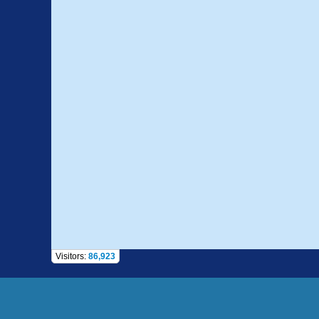
Visitors:
86,923