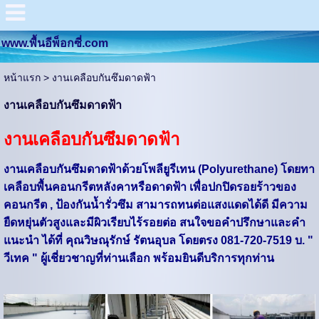
www.พื้นอีพ็อกซี่.com
หน้าแรก
>
งานเคลือบกันซึมดาดฟ้า
งานเคลือบกันซึมดาดฟ้า
งานเคลือบกันซึมดาดฟ้า
งานเคลือบกันซึมดาดฟ้าด้วยโพลี
ยูรีเทน (Polyurethane) โดยทา
เคลือบพื้นคอนกรีตหลั
งคาหรือดาดฟ้า เพื่อปกปิดรอยร้าวของ
คอนกรีต , ป้องกันน้ำรั่วซึม สามารถทนต่อแสงแดดได้ดี มีความ
ยืดหยุ่นตัวสูงและมีผิ
วเรียบไร้รอยต่อ สนใจขอคำปรึกษาและคำ
แนะนำ ได้ที่ คุณวิษณุรักษ์ รัตนอุบล โดยตรง 081-720-7519 บ. "
วีเทค " ผู้เชี่ยวชาญที่ท่านเลือก พร้อมยินดีบริการทุกท่าน